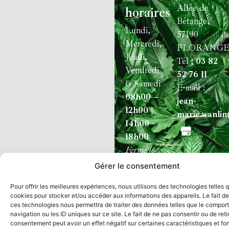
Allée de
horaires
Bétange,
Lundi,
57190
Mercredi,
FLORANGE
Jeudi,
Tél :
03 82
Vendredi
52 76 11
& Samedi
E-mail :
08h00 –
jean-
12h00 |
marie.wanli
14h00 –
18h00
Fermé le
mardi
Gérer le consentement
/
Plan du site
Mentions légales et politique de confident
Pour offrir les meilleures expériences, nous utilisons des technologies telles 
cookies pour stocker et/ou accéder aux informations des appareils. Le fait de
ces technologies nous permettra de traiter des données telles que le compo
navigation ou les ID uniques sur ce site. Le fait de ne pas consentir ou de reti
consentement peut avoir un effet négatif sur certaines caractéristiques et fo