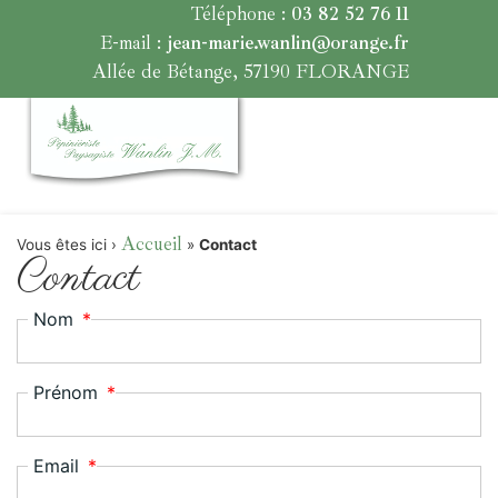
Téléphone :
03 82 52 76 11
E-mail :
jean-marie.wanlin@orange.fr
Allée de Bétange, 57190 FLORANGE
Accueil
Vous êtes ici ›
»
Contact
Contact
Nom
Prénom
Email