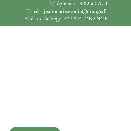
Téléphone :
03 82 52 76 11
E-mail :
jean-marie.wanlin@orange.fr
Allée de Bétange, 57190 FLORANGE
Depuis 1980
Pépiniériste -
Paysagiste &
producteur
Vente aux particuliers et aux professionnels